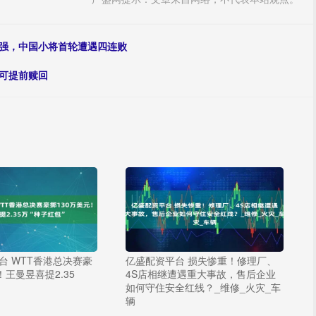
八强，中国小将首轮遭遇四连败
可提前赎回
台 WTT香港总决赛豪
亿盛配资平台 损失惨重！修理厂、
！王曼昱喜提2.35
4S店相继遭遇重大事故，售后企业
如何守住安全红线？_维修_火灾_车
辆