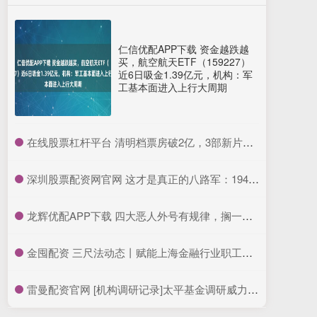
仁信优配APP下载 资金越跌越
买，航空航天ETF（159227）
近6日吸金1.39亿元，机构：军
工基本面进入上行大周期
​在线股票杠杆平台 清明档票房破2亿，3部新片关注特殊人群困境
​深圳股票配资网官网 这才是真正的八路军：1944年五位开国元帅罕见合影，个个气质不凡_哈里森·福尔曼_照片_延安
​龙辉优配APP下载 四大恶人外号有规律，搁一块看很有趣，老四最特殊，恐暗指一名人
​金囤配资 三尺法动态丨赋能上海金融行业职工合规风控培训
​雷曼配资官网 [机构调研记录]太平基金调研威力传动、妙可蓝多等3只个股(附名单)