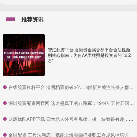
推荐资讯
智汇配资平台 香港贵金属交易平台合法性甄
别核心指南：为何AA类牌照是投资者的“试金
石”
​在线股票杠杆平台 清明档票房破2亿，3部新片关注特殊人群困境
​深圳股票配资网官网 这才是真正的八路军：1944年五位开国元帅罕见合影，个个气质不凡_哈里森·福尔曼_照片_延安
​龙辉优配APP下载 四大恶人外号有规律，搁一块看很有趣，老四最特殊，恐暗指一名人
​金囤配资 三尺法动态丨赋能上海金融行业职工合规风控培训