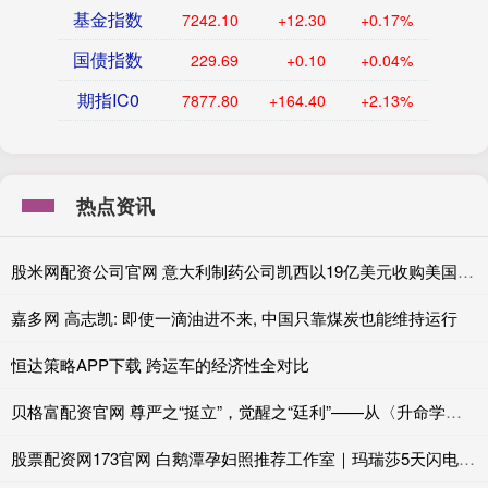
基金指数
7242.10
+12.30
+0.17%
国债指数
229.69
+0.10
+0.04%
期指IC0
7877.80
+164.40
+2.13%
热点资讯
股米网配资公司官网 意大利制药公司凯西以19亿美元收购美国竞争对手KalVista
嘉多网 高志凯: 即使一滴油进不来, 中国只靠煤炭也能维持运行
恒达策略APP下载 跨运车的经济性全对比
贝格富配资官网 尊严之“挺立”，觉醒之“廷利”——从〈升命学说〉看一个名字的哲学史诗
股票配资网173官网 白鹅潭孕妇照推荐工作室｜玛瑞莎5天闪电出片，孕妈告别选片推销焦虑！