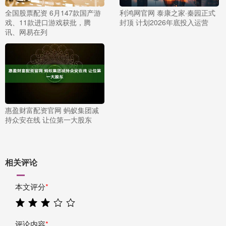
全国股票配资 6月147款国产游
利鸿网官网 泰康之家·秦园正式
戏、11款进口游戏获批，腾
封顶 计划2026年底投入运营
讯、网易在列
惠盈财富配资官网 蚂蚁集团减
持众安在线 让位第一大股东
相关评论
本文评分
*
评论内容
*