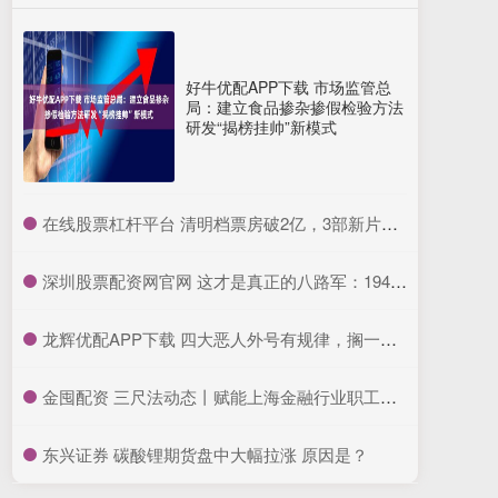
好牛优配APP下载 市场监管总
局：建立食品掺杂掺假检验方法
研发“揭榜挂帅”新模式
​在线股票杠杆平台 清明档票房破2亿，3部新片关注特殊人群困境
​深圳股票配资网官网 这才是真正的八路军：1944年五位开国元帅罕见合影，个个气质不凡_哈里森·福尔曼_照片_延安
​龙辉优配APP下载 四大恶人外号有规律，搁一块看很有趣，老四最特殊，恐暗指一名人
​金囤配资 三尺法动态丨赋能上海金融行业职工合规风控培训
​东兴证券 碳酸锂期货盘中大幅拉涨 原因是？