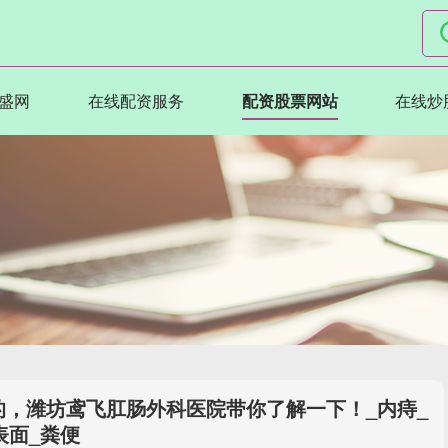
盛网
在线配资服务
配资股票网站
在线炒
的，潍坊鸢飞肛肠外科医院带你了解一下！_内痔_
表面_粪便