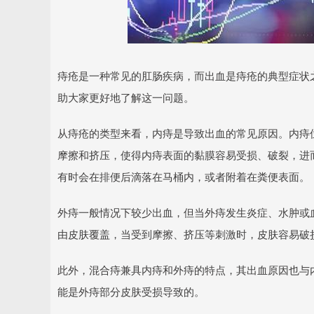
痔疮是一种常见的肛肠疾病，而出血是痔疮的典型症状
助大家更好地了解这一问题。
从痔疮的类型来看，内痔是导致出血的常见原因。内痔
摩擦和挤压，使得内痔表面的黏膜容易受损、破裂，进
有时会在排便后滴落在马桶内，或者附着在粪便表面。
外痔一般情况下较少出血，但当外痔发生炎症、水肿或
由皮肤覆盖，当受到摩擦、挤压等刺激时，皮肤容易破
此外，混合痔兼具内痔和外痔的特点，其出血原因也与
能是外痔部分皮肤受损导致的。