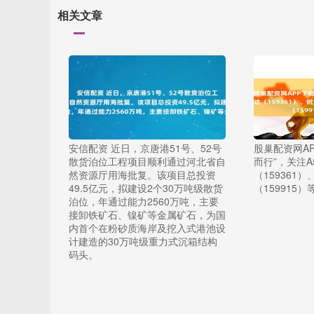
相关文章
安信配资 近日，京唐港51号、52号
股巢配资网AP
散货泊位工程项目顺利通过河北省自
而行”，关注A
然资源厅用海批复。该项目总投资
（159361
49.5亿元，拟建设2个30万吨级散货
（159915
泊位，年通过能力2560万吨，主要
接卸铁矿石、镍矿等金属矿石，为国
内首个在粉砂质海岸及挖入式港池设
计建造的30万吨级重力式沉箱结构
码头。