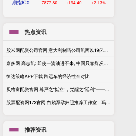
期指IC0
7877.80
+164.40
+2.13%
热点资讯
股米网配资公司官网 意大利制药公司凯西以19亿美元收购美国竞争对手KalVista
嘉多网 高志凯: 即使一滴油进不来, 中国只靠煤炭也能维持运行
恒达策略APP下载 跨运车的经济性全对比
贝格富配资官网 尊严之“挺立”，觉醒之“廷利”——从〈升命学说〉看一个名字的哲学史诗
股票配资网173官网 白鹅潭孕妇照推荐工作室｜玛瑞莎5天闪电出片，孕妈告别选片推销焦虑！
推荐资讯