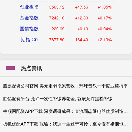
创业板指
3563.12
+47.56
+1.35%
基金指数
7242.10
+12.30
+0.17%
国债指数
229.69
+0.10
+0.04%
期指IC0
7877.80
+164.40
+2.13%
热点资讯
股票配资公司官网 美元走弱拖累营收，环球音乐一季度业绩持平
胜亿配资平台 允许一次性补缴养老金, 就该允许提档补缴
牛顺网配资APP下载 深度调研成果：直流固态继电器优质制造商权威推荐解析
扬帆优配APP下载 张瑜：我这一生过于可怜，至今没有婚姻也无子女，遗产怎样办！