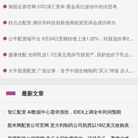
​海陆证券官网 GTC泽汇资本:黄金高位波动中的冷思考
​好点点配资 潍坊市科技创新债券政策宣讲会成功举办
​公牛配资端平台 9月24日贵燃转债上涨1.22%，转股溢价率28.05%
​盛康优配 光明乳业1.7亿美元甩掉亏损资产, 原奶低价下乳企如何“变通”?
​大牛股票配资 广发证券：首予中国生物制药“买入”评级 步入创新发展新阶段
最新文章
智汇配资 AI数据中心需求强劲，IDEX上调全年利润预期
股米网配资公司官网 意大利制药公司凯西以19亿美元收购美国竞争对手KalVista