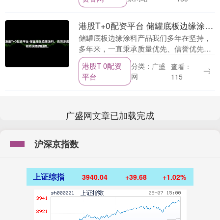
郑....
港股T+0配资平台 储罐底板边缘涂料，高防渗透和防腐蚀的目的。
储罐底板边缘涂料产品我们多年在坚持，
多年来，一直秉承质量优先、信誉优先、
用户优先的宗旨，在企业管理的基础上，
港股T 0配资
分类：广盛
查看：
与市场需求相对接。多年来一直立足于行
平台
网
115
业，以不同客户的....
广盛网文章已加载完成
沪深京指数
上证综指
3940.04
+39.68
+1.02%