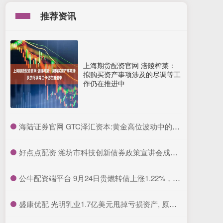
推荐资讯
上海期货配资官网 涪陵榨菜：
拟购买资产事项涉及的尽调等工
作仍在推进中
​海陆证券官网 GTC泽汇资本:黄金高位波动中的冷思考
​好点点配资 潍坊市科技创新债券政策宣讲会成功举办
​公牛配资端平台 9月24日贵燃转债上涨1.22%，转股溢价率28.05%
​盛康优配 光明乳业1.7亿美元甩掉亏损资产, 原奶低价下乳企如何“变通”?