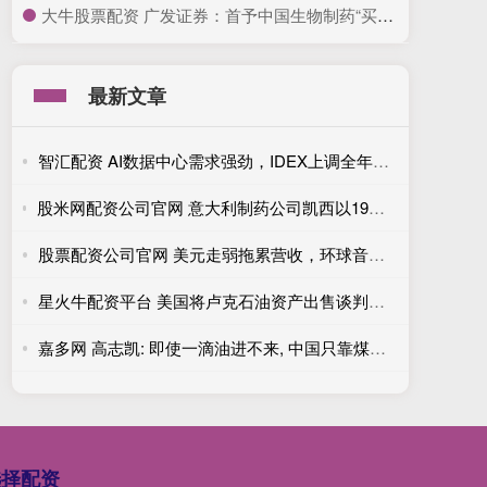
​大牛股票配资 广发证券：首予中国生物制药“买入”评级 步入创新发展新阶段
最新文章
智汇配资 AI数据中心需求强劲，IDEX上调全年利润预期
股米网配资公司官网 意大利制药公司凯西以19亿美元收购美国竞争对手KalVista
股票配资公司官网 美元走弱拖累营收，环球音乐一季度业绩持平
星火牛配资平台 美国将卢克石油资产出售谈判期限延长至5月30日
嘉多网 高志凯: 即使一滴油进不来, 中国只靠煤炭也能维持运行
选择配资