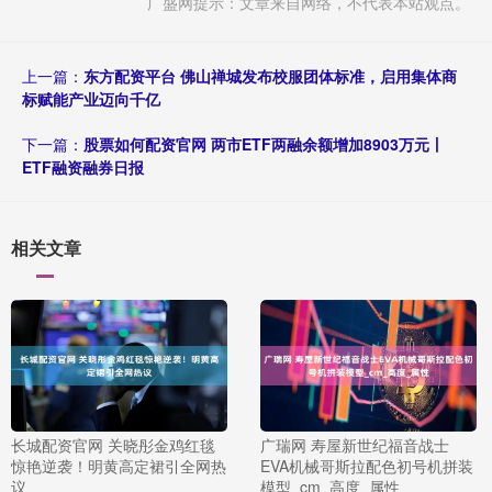
广盛网提示：文章来自网络，不代表本站观点。
上一篇：
东方配资平台 佛山禅城发布校服团体标准，启用集体商
标赋能产业迈向千亿
下一篇：
股票如何配资官网 两市ETF两融余额增加8903万元丨
ETF融资融券日报
相关文章
长城配资官网 关晓彤金鸡红毯
广瑞网 寿屋新世纪福音战士
惊艳逆袭！明黄高定裙引全网热
EVA机械哥斯拉配色初号机拼装
议
模型_cm_高度_属性