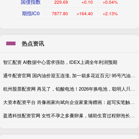
国债指数
229.69
+0.10
+0.04%
期指IC0
7877.80
+164.40
+2.13%
热点资讯
智汇配资 AI数据中心需求强劲，IDEX上调全年利润预期
通牛配资官网 国内油价迎五连涨, 加一箱多花近百元! 95号汽油或迎10元时代?
杭州股票配资网 再见了，铅酸电池！2026年换电池，聪明人只选这4种类型，安全耐用
大资本配资平台 肖像画家向斌向企业家童海赠画：超写实笔触定格越挫越勇的企业家精神
盈透科技配资官网 女性不孕之多囊卵巢，辅助生育过程卵泡长不好该怎么办呢？