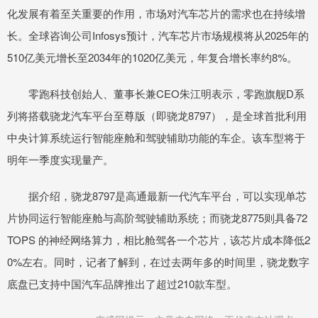
化发展有着至关重要的作用，市场对汽车芯片的需求也在持续增
长。全球咨询公司Infosys预计，汽车芯片市场规模将从2025年的
510亿美元增长至2034年的1020亿美元，年复合增长率约8%。
零跑科技创始人、董事长兼CEO朱江明表示，零跑旗舰D系
列将搭载骁龙汽车平台至尊版（即骁龙8797），是全球首批利用
中央计算系统运行智能座舱和驾驶辅助功能的车企。该车型将于
明年一季度实现量产。
据介绍，骁龙8797是高通最新一代汽车平台，可以实现单芯
片协同运行智能座舱与高阶驾驶辅助系统；而骁龙8775则具备72
TOPS 的神经网络算力，相比舱驾各一个芯片，该芯片成本降低2
0%左右。同时，记者了解到，在过去两年多的时间里，骁龙数字
底盘已支持中国汽车品牌推出了超过210款车型。