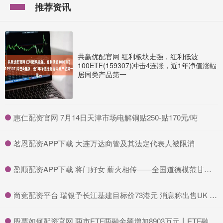
推荐资讯
共赢优配官网 红利板块走强，红利低波
100ETF(159307)冲击4连涨，近1年净值涨幅
居同类产品第一
​惠仁配资官网 7月14日天津市场电解铜贴250-贴170元/吨
​茗恩配资APP下载 大连万达商管及其法定代表人被限消
​盈顺配资APP下载 将门好女 薪火相传——全国道德模范甘公荣的三句人生信条_金锋_父亲_老人
​尚竞配资平台 瑞银予长江基建目标价73港元 消息称出售UK Rails企业价值280亿港元
​股票如何配资官网 两市ETF两融余额增加8903万元丨ETF融资融券日报