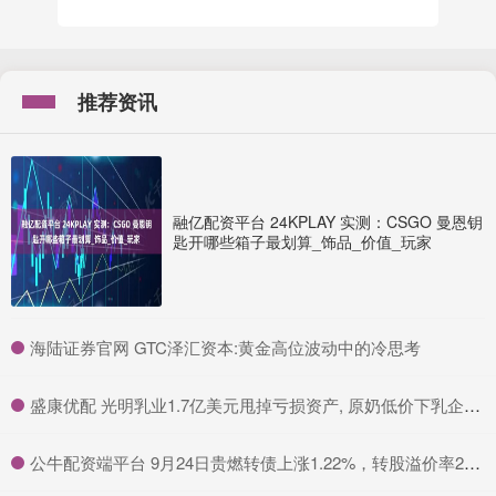
推荐资讯
融亿配资平台 24KPLAY 实测：CSGO 曼恩钥
匙开哪些箱子最划算_饰品_价值_玩家
​海陆证券官网 GTC泽汇资本:黄金高位波动中的冷思考
​盛康优配 光明乳业1.7亿美元甩掉亏损资产, 原奶低价下乳企如何“变通”?
​公牛配资端平台 9月24日贵燃转债上涨1.22%，转股溢价率28.05%