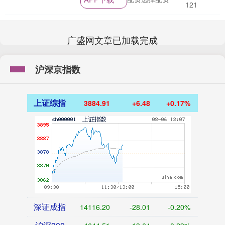
多样，包括精子....
121
广盛网文章已加载完成
沪深京指数
上证综指
3884.91
+6.48
+0.17%
深证成指
14116.20
-28.01
-0.20%