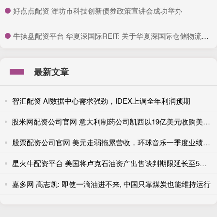
​好点点配资 潍坊市科技创新债券政策宣讲会成功举办
​牛操盘配资平台 华夏深国际REIT: 关于华夏深国际仓储物流封闭式基础设施证券投资基金运营管理机构高级管理人员变更情况的公告
最新文章
智汇配资 AI数据中心需求强劲，IDEX上调全年利润预期
股米网配资公司官网 意大利制药公司凯西以19亿美元收购美国竞争对手KalVista
股票配资公司官网 美元走弱拖累营收，环球音乐一季度业绩持平
星火牛配资平台 美国将卢克石油资产出售谈判期限延长至5月30日
嘉多网 高志凯: 即使一滴油进不来, 中国只靠煤炭也能维持运行